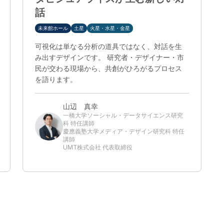
話
未来館ホール
土星
火星・水星・金星
可視化は単なる分析の道具ではなく、対話を生
み出すデザインです。 研究者・デザイナー・市
民が交わる現場から、共創がひろがるプロセス
を語ります。
山辺 真幸
一橋大学ソーシャル・データサイエンス研究
科 特任講師
慶應義塾大学メディア・デザイン研究科 特任
講師
UMT株式会社 代表取締役