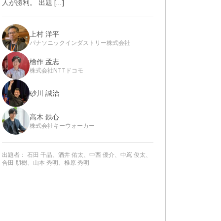
人が勝利。 出題 […]
上村 洋平
パナソニックインダストリー株式会社
檜作 孟志
株式会社NTTドコモ
砂川 誠治
高木 鉄心
株式会社キーウォーカー
出題者：
石田 千晶、酒井 佑太、中西 優介、中嶌 俊太、
合田 朋樹、山本 秀明、椎原 秀明