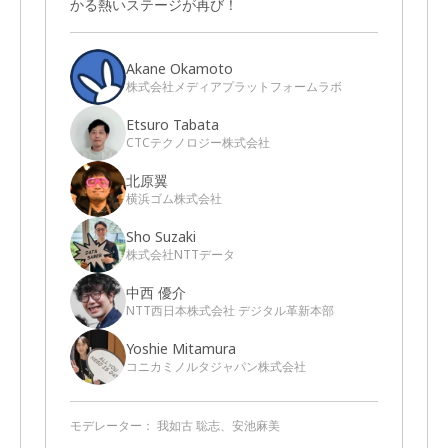
かる熱いステージが再び！
Akane Okamoto
株式会社メディアプラットフォームラボ
Etsuro Tabata
CTCテクノロジー株式会社
北原翼
横浜ゴム株式会社
Sho Suzaki
株式会社NTTデータ
中西 優介
NTT西日本株式会社 デジタル革新本部
Yoshie Mitamura
コニカミノルタジャパン株式会社
モデレーター：
我如古 聡志、安池麻美