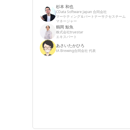
杉本 和也
CData Software Japan 合同会社
マーケティング＆パートナーサクセスチーム
マネージャー
鶴岡 鯨魚
株式会社truestar
エキスパート
あさいたかひろ
tA Brewing合同会社 代表