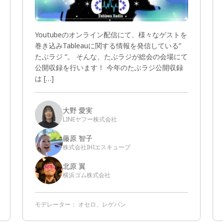
Youtubeのオンライン配信にて、様々なゲストを
巻き込みTableauに関する情報を発信している”
たぶラジ “。 そんな、たぶラジが総会の会場にて
公開収録を行います！ 今年のたぶラジ公開収録
は […]
大野 愛実
LINEヤフー株式会社
藤原 智子
株式会社IHIエスキューブ
北原 翼
横浜ゴム株式会社
モデレーター：
オセロ、レゲパン