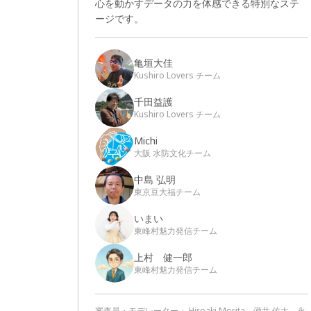
心を動かすデータの力を体感できる特別なステ
ージです。
亀垣大佳
Kushiro Lovers チーム
千田益護
Kushiro Lovers チーム
Michi
大阪 水防文化チーム
中島 弘明
東京豆大福チーム
いまい
東峰村魅力発信チーム
上村 健一郎
東峰村魅力発信チーム
審査員・モデレーター：
Hiroaki Morita、酒井 佑太、永