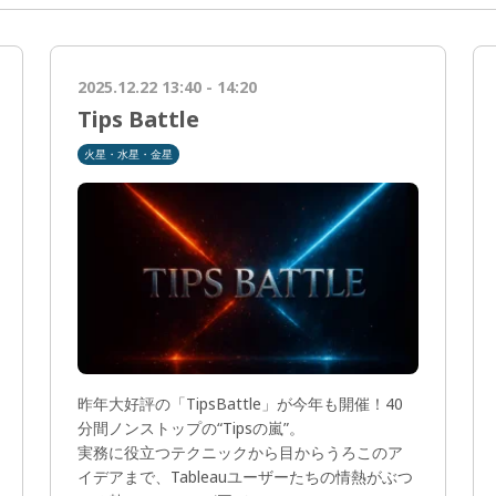
2025.12.22 13:40 - 14:20
Tips Battle
火星・水星・金星
昨年大好評の「TipsBattle」が今年も開催！40
分間ノンストップの“Tipsの嵐”。
実務に役立つテクニックから目からうろこのア
イデアまで、Tableauユーザーたちの情熱がぶつ