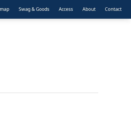
amap
Swag & Goods
Access
About
Contact