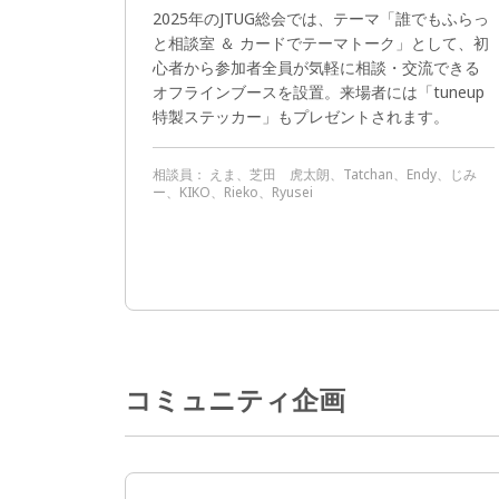
2025年のJTUG総会では、テーマ「誰でもふらっ
と相談室 ＆ カードでテーマトーク」として、初
心者から参加者全員が気軽に相談・交流できる
オフラインブースを設置。来場者には「tuneup
特製ステッカー」もプレゼントされます。
相談員：
えま、芝田 虎太朗、Tatchan、Endy、じみ
ー、KIKO、Rieko、Ryusei
コミュニティ企画